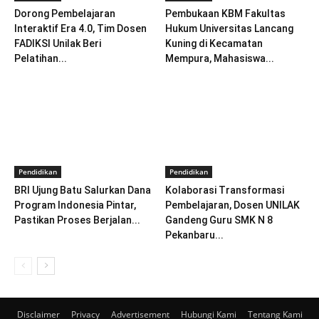
Dorong Pembelajaran
Pembukaan KBM Fakultas
Interaktif Era 4.0, Tim Dosen
Hukum Universitas Lancang
FADIKSI Unilak Beri
Kuning di Kecamatan
Pelatihan...
Mempura, Mahasiswa...
Pendidikan
Pendidikan
BRI Ujung Batu Salurkan Dana
Kolaborasi Transformasi
Program Indonesia Pintar,
Pembelajaran, Dosen UNILAK
Pastikan Proses Berjalan...
Gandeng Guru SMK N 8
Pekanbaru...
Disclaimer
Privacy
Advertisement
Hubungi Kami
Tentang Kami