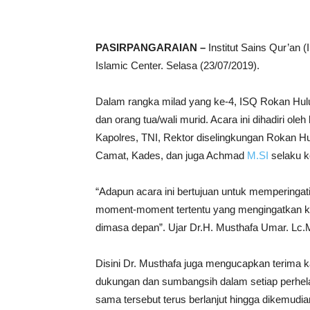
PASIRPANGARAIAN –
Institut Sains Qur’an 
Islamic Center. Selasa (23/07/2019).
Dalam rangka milad yang ke-4, ISQ Rokan Hul
dan orang tua/wali murid. Acara ini dihadiri ol
Kapolres, TNI, Rektor diselingkungan Rokan H
Camat, Kades, dan juga Achmad
M.SI
selaku k
“Adapun acara ini bertujuan untuk memperingat
moment-moment tertentu yang mengingatkan ki
dimasa depan”. Ujar Dr.H. Musthafa Umar. Lc.
Disini Dr. Musthafa juga mengucapkan terima 
dukungan dan sumbangsih dalam setiap perhela
sama tersebut terus berlanjut hingga dikemudian