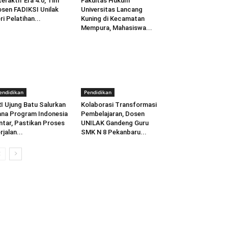
teraktif Era 4.0, Tim
Fakultas Hukum
sen FADIKSI Unilak
Universitas Lancang
ri Pelatihan...
Kuning di Kecamatan
Mempura, Mahasiswa...
endidikan
Pendidikan
I Ujung Batu Salurkan
Kolaborasi Transformasi
na Program Indonesia
Pembelajaran, Dosen
ntar, Pastikan Proses
UNILAK Gandeng Guru
rjalan...
SMK N 8 Pekanbaru...