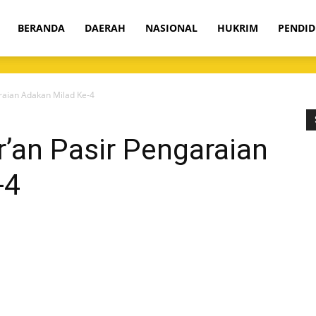
om
BERANDA
DAERAH
NASIONAL
HUKRIM
PENDID
araian Adakan Milad Ke-4
r’an Pasir Pengaraian
-4