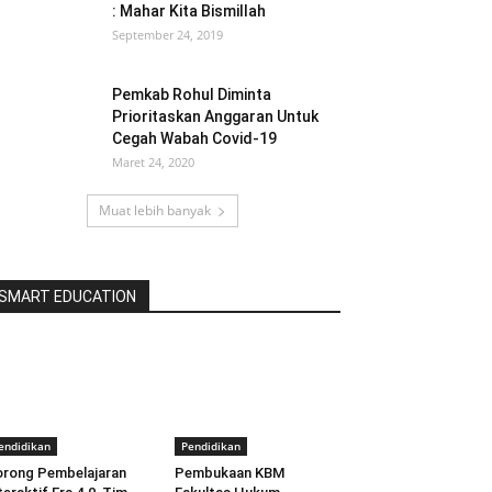
: Mahar Kita Bismillah
September 24, 2019
Pemkab Rohul Diminta
Prioritaskan Anggaran Untuk
Cegah Wabah Covid-19
Maret 24, 2020
Muat lebih banyak
SMART EDUCATION
endidikan
Pendidikan
rong Pembelajaran
Pembukaan KBM