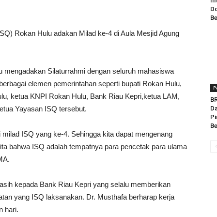
In
Do
Be
(ISQ) Rokan Hulu adakan Milad ke-4 di Aula Mesjid Agung
u mengadakan Silaturrahmi dengan seluruh mahasiswa
eh berbagai elemen pemerintahan seperti bupati Rokan Hulu,
P
ulu, ketua KNPI Rokan Hulu, Bank Riau Kepri,ketua LAM,
BR
etua Yayasan ISQ tersebut.
Da
Pi
Be
i milad ISQ yang ke-4. Sehingga kita dapat mengenang
ta bahwa ISQ adalah tempatnya para pencetak para ulama
MA.
kasih kepada Bank Riau Kepri yang selalu memberikan
tan yang ISQ laksanakan. Dr. Musthafa berharap kerja
 hari.