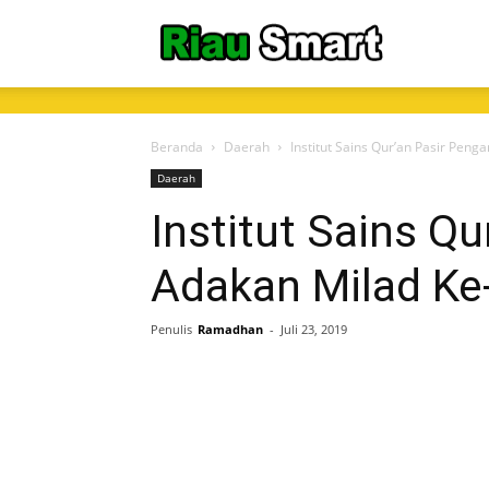
RiauSmart.C
Beranda
Daerah
Institut Sains Qur’an Pasir Peng
Daerah
Institut Sains Qu
Adakan Milad Ke
Penulis
Ramadhan
-
Juli 23, 2019
Share