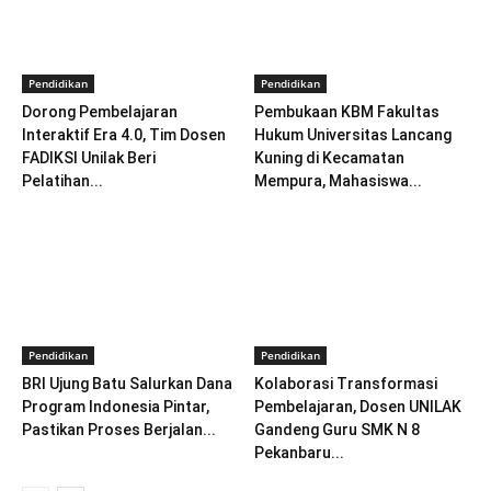
Pendidikan
Pendidikan
Dorong Pembelajaran
Pembukaan KBM Fakultas
Interaktif Era 4.0, Tim Dosen
Hukum Universitas Lancang
FADIKSI Unilak Beri
Kuning di Kecamatan
Pelatihan...
Mempura, Mahasiswa...
Pendidikan
Pendidikan
BRI Ujung Batu Salurkan Dana
Kolaborasi Transformasi
Program Indonesia Pintar,
Pembelajaran, Dosen UNILAK
Pastikan Proses Berjalan...
Gandeng Guru SMK N 8
Pekanbaru...