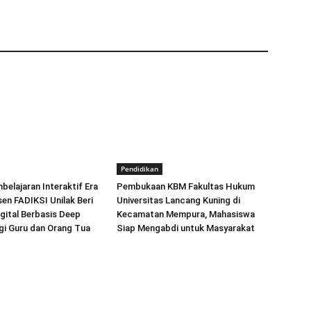
Pendidikan
elajaran Interaktif Era
Pembukaan KBM Fakultas Hukum
sen FADIKSI Unilak Beri
Universitas Lancang Kuning di
igital Berbasis Deep
Kecamatan Mempura, Mahasiswa
gi Guru dan Orang Tua
Siap Mengabdi untuk Masyarakat