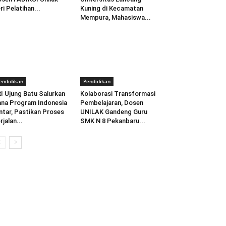
ri Pelatihan...
Kuning di Kecamatan
Mempura, Mahasiswa...
endidikan
Pendidikan
I Ujung Batu Salurkan
Kolaborasi Transformasi
na Program Indonesia
Pembelajaran, Dosen
ntar, Pastikan Proses
UNILAK Gandeng Guru
rjalan...
SMK N 8 Pekanbaru...