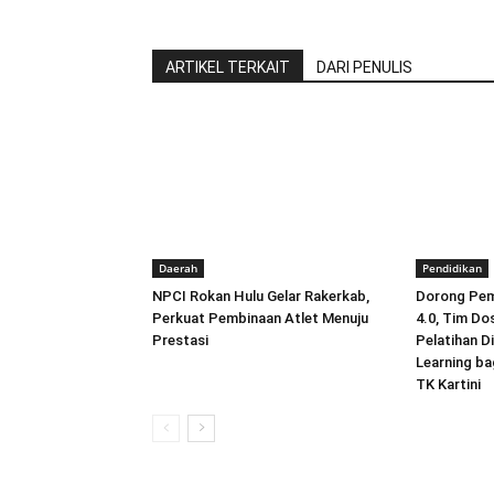
ARTIKEL TERKAIT
DARI PENULIS
Daerah
Pendidikan
NPCI Rokan Hulu Gelar Rakerkab,
Dorong Pemb
Perkuat Pembinaan Atlet Menuju
4.0, Tim Do
Prestasi
Pelatihan D
Learning ba
TK Kartini