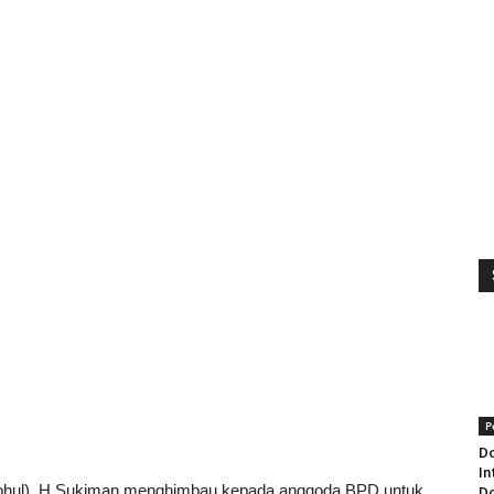
P
Do
In
ohul), H Sukiman menghimbau kepada anggoda BPD untuk
Do