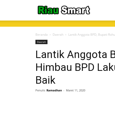
RiauSmart.C
Beranda
Daerah
Lantik Anggota BPD, Bupati Ro
Daerah
Lantik Anggota B
Himbau BPD Lak
Baik
Penulis
Ramadhan
-
Maret 11, 2020
Share