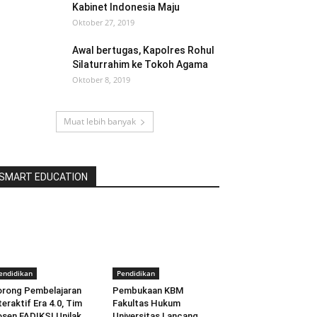
Kabinet Indonesia Maju
Oktober 27, 2019
Awal bertugas, Kapolres Rohul
Silaturrahim ke Tokoh Agama
Oktober 8, 2019
Muat lebih banyak
SMART EDUCATION
endidikan
Pendidikan
rong Pembelajaran
Pembukaan KBM
teraktif Era 4.0, Tim
Fakultas Hukum
sen FADIKSI Unilak
Universitas Lancang