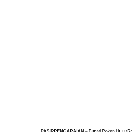
PASIRPENGARAIAN –
Bupati Rokan Hulu (R