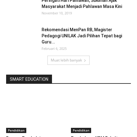
Peringati Hari Pahlawan, Sukiman Ajak
Masyarakat Menjadi Pahlawan Masa Kini
November 10, 2019
Rekomendasi MenPan RB, Magister
Pedagogi UNILAK Jadi Pilihan Tepat bagi
Guru...
Februari 6, 2025
Muat lebih banyak
SMART EDUCATION
Pendidikan
Pendidikan