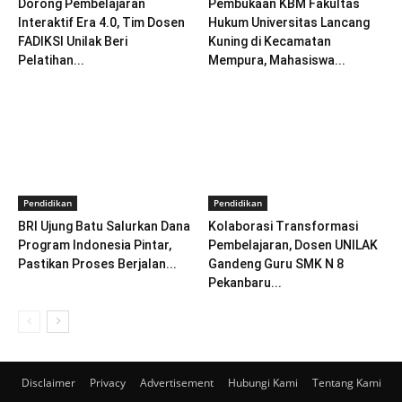
Dorong Pembelajaran
Pembukaan KBM Fakultas
Interaktif Era 4.0, Tim Dosen
Hukum Universitas Lancang
FADIKSI Unilak Beri
Kuning di Kecamatan
Pelatihan...
Mempura, Mahasiswa...
Pendidikan
Pendidikan
BRI Ujung Batu Salurkan Dana
Kolaborasi Transformasi
Program Indonesia Pintar,
Pembelajaran, Dosen UNILAK
Pastikan Proses Berjalan...
Gandeng Guru SMK N 8
Pekanbaru...
Disclaimer
Privacy
Advertisement
Hubungi Kami
Tentang Kami