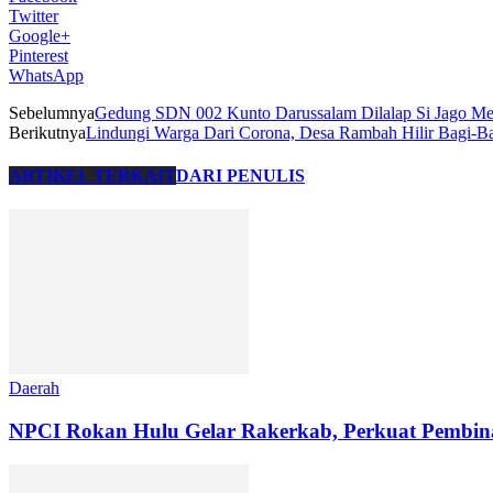
Twitter
Google+
Pinterest
WhatsApp
Sebelumnya
Gedung SDN 002 Kunto Darussalam Dilalap Si Jago Me
Berikutnya
Lindungi Warga Dari Corona, Desa Rambah Hilir Bagi-Ba
ARTIKEL TERKAIT
DARI PENULIS
Daerah
NPCI Rokan Hulu Gelar Rakerkab, Perkuat Pembinaa