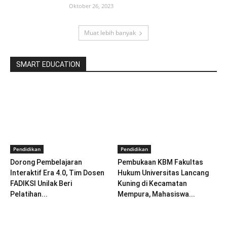
Oktober 26, 2023
Muat lebih banyak
SMART EDUCATION
Pendidikan
Pendidikan
Dorong Pembelajaran
Pembukaan KBM Fakultas
Interaktif Era 4.0, Tim Dosen
Hukum Universitas Lancang
FADIKSI Unilak Beri
Kuning di Kecamatan
Pelatihan...
Mempura, Mahasiswa...