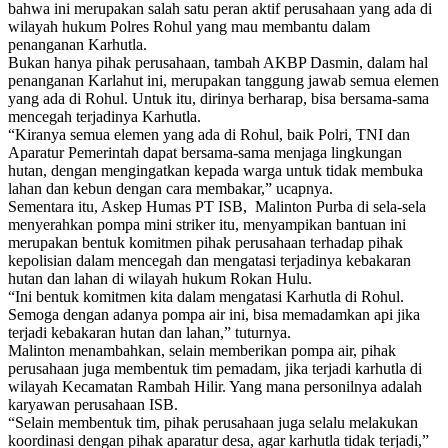
bahwa ini merupakan salah satu peran aktif perusahaan yang ada di
wilayah hukum Polres Rohul yang mau membantu dalam
penanganan Karhutla.
Bukan hanya pihak perusahaan, tambah AKBP Dasmin, dalam hal
penanganan Karlahut ini, merupakan tanggung jawab semua elemen
yang ada di Rohul. Untuk itu, dirinya berharap, bisa bersama-sama
mencegah terjadinya Karhutla.
“Kiranya semua elemen yang ada di Rohul, baik Polri, TNI dan
Aparatur Pemerintah dapat bersama-sama menjaga lingkungan
hutan, dengan mengingatkan kepada warga untuk tidak membuka
lahan dan kebun dengan cara membakar,” ucapnya.
Sementara itu, Askep Humas PT ISB, Malinton Purba di sela-sela
menyerahkan pompa mini striker itu, menyampikan bantuan ini
merupakan bentuk komitmen pihak perusahaan terhadap pihak
kepolisian dalam mencegah dan mengatasi terjadinya kebakaran
hutan dan lahan di wilayah hukum Rokan Hulu.
“Ini bentuk komitmen kita dalam mengatasi Karhutla di Rohul.
Semoga dengan adanya pompa air ini, bisa memadamkan api jika
terjadi kebakaran hutan dan lahan,” tuturnya.
Malinton menambahkan, selain memberikan pompa air, pihak
perusahaan juga membentuk tim pemadam, jika terjadi karhutla di
wilayah Kecamatan Rambah Hilir. Yang mana personilnya adalah
karyawan perusahaan ISB.
“Selain membentuk tim, pihak perusahaan juga selalu melakukan
koordinasi dengan pihak aparatur desa, agar karhutla tidak terjadi,”