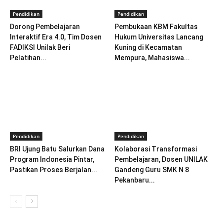
Pendidikan
Pendidikan
Dorong Pembelajaran
Pembukaan KBM Fakultas
Interaktif Era 4.0, Tim Dosen
Hukum Universitas Lancang
FADIKSI Unilak Beri
Kuning di Kecamatan
Pelatihan...
Mempura, Mahasiswa...
Pendidikan
Pendidikan
BRI Ujung Batu Salurkan Dana
Kolaborasi Transformasi
Program Indonesia Pintar,
Pembelajaran, Dosen UNILAK
Pastikan Proses Berjalan...
Gandeng Guru SMK N 8
Pekanbaru...