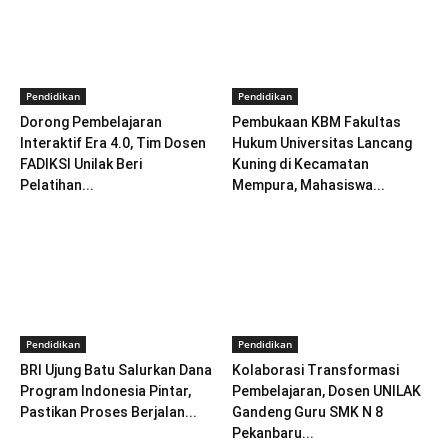
Pendidikan
Pendidikan
Dorong Pembelajaran
Pembukaan KBM Fakultas
Interaktif Era 4.0, Tim Dosen
Hukum Universitas Lancang
FADIKSI Unilak Beri
Kuning di Kecamatan
Pelatihan...
Mempura, Mahasiswa...
Pendidikan
Pendidikan
BRI Ujung Batu Salurkan Dana
Kolaborasi Transformasi
Program Indonesia Pintar,
Pembelajaran, Dosen UNILAK
Pastikan Proses Berjalan...
Gandeng Guru SMK N 8
Pekanbaru...