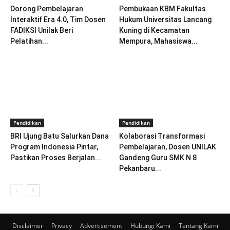
Dorong Pembelajaran
Pembukaan KBM Fakultas
Interaktif Era 4.0, Tim Dosen
Hukum Universitas Lancang
FADIKSI Unilak Beri
Kuning di Kecamatan
Pelatihan...
Mempura, Mahasiswa...
Pendidikan
Pendidikan
BRI Ujung Batu Salurkan Dana
Kolaborasi Transformasi
Program Indonesia Pintar,
Pembelajaran, Dosen UNILAK
Pastikan Proses Berjalan...
Gandeng Guru SMK N 8
Pekanbaru...
Disclaimer
Privacy
Advertisement
Hubungi Kami
Tentang Kami