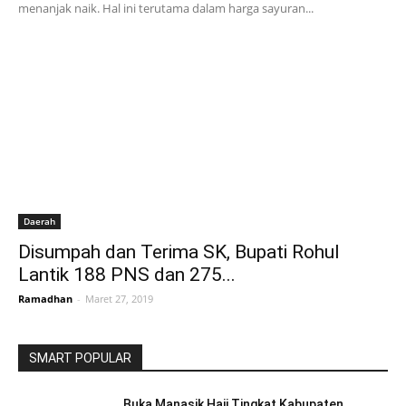
menanjak naik. Hal ini terutama dalam harga sayuran...
Daerah
Disumpah dan Terima SK, Bupati Rohul
Lantik 188 PNS dan 275...
Ramadhan
-
Maret 27, 2019
SMART POPULAR
Buka Manasik Haji Tingkat Kabupaten,