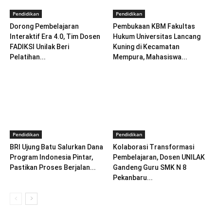
Pendidikan
Pendidikan
Dorong Pembelajaran
Pembukaan KBM Fakultas
Interaktif Era 4.0, Tim Dosen
Hukum Universitas Lancang
FADIKSI Unilak Beri
Kuning di Kecamatan
Pelatihan...
Mempura, Mahasiswa...
Pendidikan
Pendidikan
BRI Ujung Batu Salurkan Dana
Kolaborasi Transformasi
Program Indonesia Pintar,
Pembelajaran, Dosen UNILAK
Pastikan Proses Berjalan...
Gandeng Guru SMK N 8
Pekanbaru...