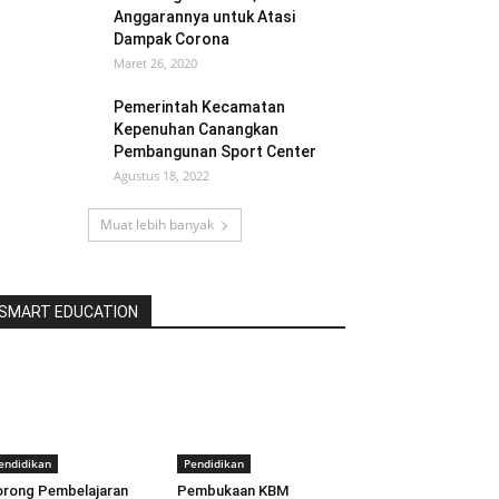
Anggarannya untuk Atasi
Dampak Corona
Maret 26, 2020
Pemerintah Kecamatan
Kepenuhan Canangkan
Pembangunan Sport Center
Agustus 18, 2022
Muat lebih banyak
SMART EDUCATION
endidikan
Pendidikan
rong Pembelajaran
Pembukaan KBM