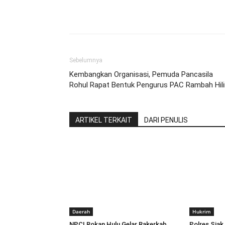
Share
Sebelumnya
Kembangkan Organisasi, Pemuda Pancasila
Rohul Rapat Bentuk Pengurus PAC Rambah Hili
ARTIKEL TERKAIT
DARI PENULIS
Daerah
Hukrim
NPCI Rokan Hulu Gelar Rakerkab,
Polres Sia