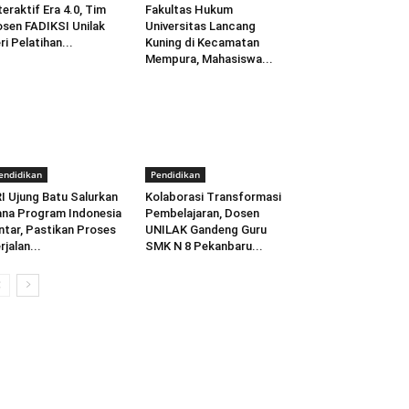
teraktif Era 4.0, Tim
Fakultas Hukum
sen FADIKSI Unilak
Universitas Lancang
ri Pelatihan...
Kuning di Kecamatan
Mempura, Mahasiswa...
endidikan
Pendidikan
I Ujung Batu Salurkan
Kolaborasi Transformasi
na Program Indonesia
Pembelajaran, Dosen
ntar, Pastikan Proses
UNILAK Gandeng Guru
rjalan...
SMK N 8 Pekanbaru...