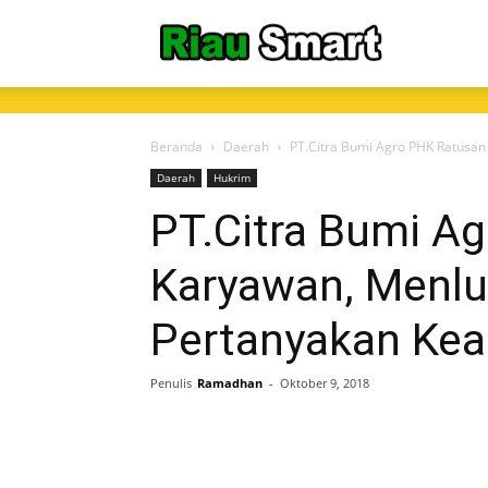
RiauSmart.C
Beranda
Daerah
PT.Citra Bumi Agro PHK Ratusa
Daerah
Hukrim
PT.Citra Bumi A
Karyawan, Menl
Pertanyakan Ke
Penulis
Ramadhan
-
Oktober 9, 2018
Share