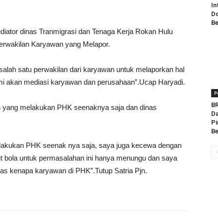
In
Do
Be
diator dinas Tranmigrasi dan Tenaga Kerja Rokan Hulu
perwakilan Karyawan yang Melapor.
a salah satu perwakilan dari karyawan untuk melaporkan hal
kami akan mediasi karyawan dan perusahaan”.Ucap Haryadi.
P
BR
n yang melakukan PHK seenaknya saja dan dinas
Da
Pi
Be
lakukan PHK seenak nya saja, saya juga kecewa dengan
ut bola untuk permasalahan ini hanya menungu dan saya
as kenapa karyawan di PHK”.Tutup Satria Pjn.