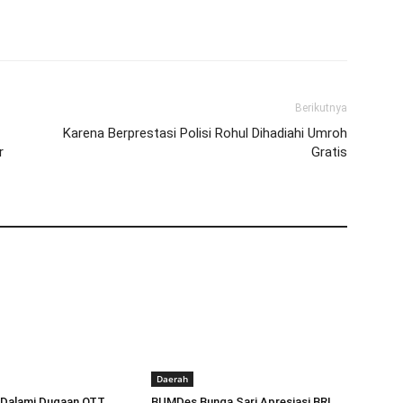
Berikutnya
Karena Berprestasi Polisi Rohul Dihadiahi Umroh
r
Gratis
Daerah
k Dalami Dugaan OTT
BUMDes Bunga Sari Apresiasi BRI