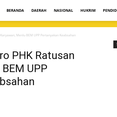
om
BERANDA
DAERAH
NASIONAL
HUKRIM
PENDID
n Karyawan, Menlu BEM UPP Pertanyakan Keabsahan
gro PHK Ratusan
u BEM UPP
absahan