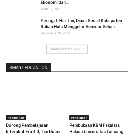
Ekonomi dan...
April 17, 2026
Peringati Hari Ibu, Dinas Sosial Kabupaten
Rokan Hulu Menggelar Seminar Sehari...
Desember 20, 2019
Muat lebih banyak
SMART EDUCATION
Pendidikan
Pendidikan
Dorong Pembelajaran
Pembukaan KBM Fakultas
Interaktif Era 4.0, Tim Dosen
Hukum Universitas Lancang