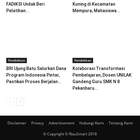
FADIKSI Unilak Beri
Kuning di Kecamatan
Pelatihan...
Mempura, Mahasiswa...
Pendidikan
Pendidikan
BRI Ujung Batu Salurkan Dana
Kolaborasi Transformasi
Program Indonesia Pintar,
Pembelajaran, Dosen UNILAK
Pastikan Proses Berjalan...
Gandeng Guru SMK N 8
Pekanbaru...
Disclaimer
Privacy
Advertisement
Hubungi Kami
Tentang Kami
© Copyright © RiauSmart 2018