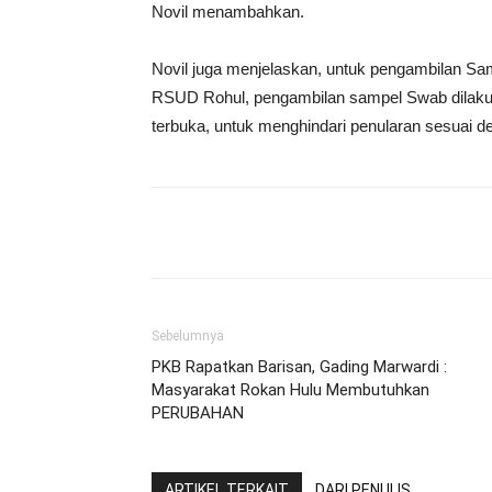
Novil menambahkan.
Novil juga menjelaskan, untuk pengambilan Sam
RSUD Rohul, pengambilan sampel Swab dilakukan
terbuka, untuk menghindari penularan sesuai 
Share
Sebelumnya
PKB Rapatkan Barisan, Gading Marwardi :
Masyarakat Rokan Hulu Membutuhkan
PERUBAHAN
ARTIKEL TERKAIT
DARI PENULIS