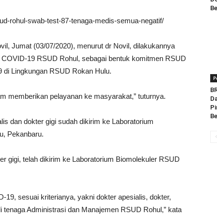
Be
rsud-rohul-swab-test-87-tenaga-medis-semua-negatif/
il, Jumat (03/07/2020), menurut dr Novil, dilakukannya
n COVID-19 RSUD Rohul, sebagai bentuk komitmen RSUD
9 di Lingkungan RSUD Rokan Hulu.
P
BR
alam memberikan pelayanan ke masyarakat,” tuturnya.
Da
Pi
Be
lis dan dokter gigi sudah dikirim ke Laboratorium
u, Pekanbaru.
er gigi, telah dikirim ke Laboratorium Biomolekuler RSUD
9, sesuai kriterianya, yakni dokter apesialis, dokter,
li tenaga Administrasi dan Manajemen RSUD Rohul,” kata