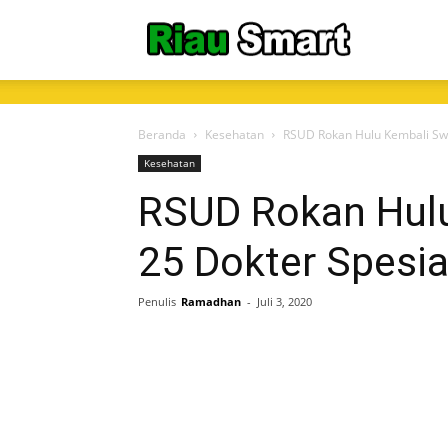
RiauSmart.C
Beranda
Kesehatan
RSUD Rokan Hulu Kembali Swab
Kesehatan
RSUD Rokan Hulu
25 Dokter Spesia
Penulis
Ramadhan
-
Juli 3, 2020
Share