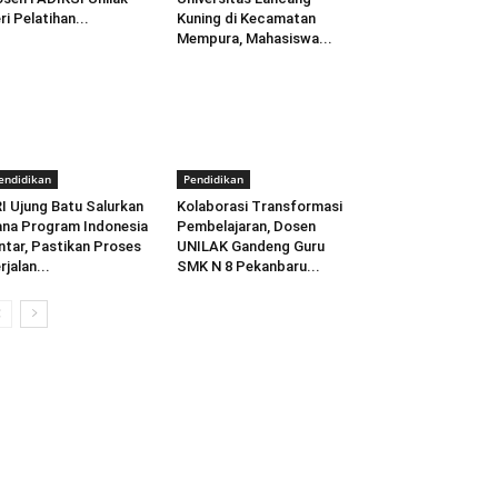
ri Pelatihan...
Kuning di Kecamatan
Mempura, Mahasiswa...
endidikan
Pendidikan
I Ujung Batu Salurkan
Kolaborasi Transformasi
na Program Indonesia
Pembelajaran, Dosen
ntar, Pastikan Proses
UNILAK Gandeng Guru
rjalan...
SMK N 8 Pekanbaru...