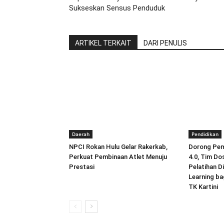
Sukseskan Sensus Penduduk
ARTIKEL TERKAIT
DARI PENULIS
Daerah
Pendidikan
NPCI Rokan Hulu Gelar Rakerkab,
Dorong Pemb
Perkuat Pembinaan Atlet Menuju
4.0, Tim Do
Prestasi
Pelatihan D
Learning ba
TK Kartini