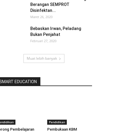
Berangan SEMPROT
Disinfektan...
Maret 26, 2020
Bebaskan Irwan, Peladang
Bukan Penjahat
Februari 27, 2020
Muat lebih banyak
SMART EDUCATION
endidikan
Pendidikan
rong Pembelajaran
Pembukaan KBM