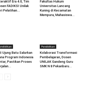
teraktif Era 4.0, Tim
Fakultas Hukum
sen FADIKSI Unilak
Universitas Lancang
ri Pelatihan...
Kuning di Kecamatan
Mempura, Mahasiswa...
endidikan
Pendidikan
I Ujung Batu Salurkan
Kolaborasi Transformasi
na Program Indonesia
Pembelajaran, Dosen
ntar, Pastikan Proses
UNILAK Gandeng Guru
rjalan...
SMK N 8 Pekanbaru...