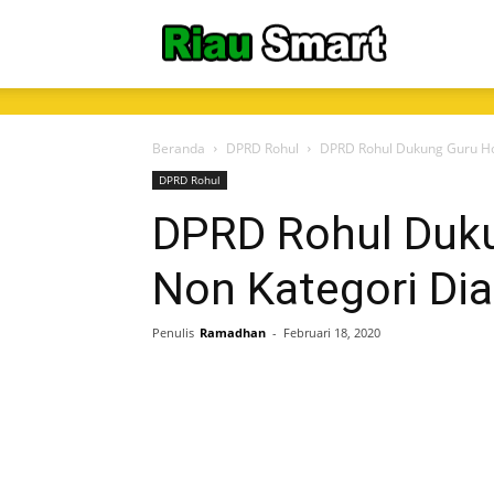
RiauSmart.C
Beranda
DPRD Rohul
DPRD Rohul Dukung Guru Ho
DPRD Rohul
DPRD Rohul Duk
Non Kategori Di
Penulis
Ramadhan
-
Februari 18, 2020
Share