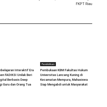
FKPT Riau
Pendidikan
elajaran Interaktif Era
Pembukaan KBM Fakultas Hukum
sen FADIKSI Unilak Beri
Universitas Lancang Kuning di
igital Berbasis Deep
Kecamatan Mempura, Mahasiswa
gi Guru dan Orang Tua
Siap Mengabdi untuk Masyarakat