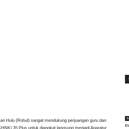
P
 Hulu (Rohul) sangat mendukung perjuangan guru dan
Do
KHNK) 35 Plus untuk diangkat langsung menjadi Aparatur