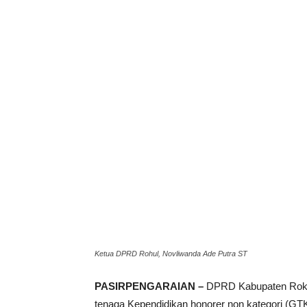
Ketua DPRD Rohul, Novliwanda Ade Putra ST
PASIRPENGARAIAN –
DPRD Kabupaten Rokan
tenaga Kependidikan honorer non kategori (GT