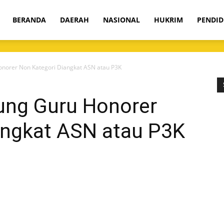
om
BERANDA
DAERAH
NASIONAL
HUKRIM
PENDID
norer Non Kategori Diangkat ASN atau P3K
ung Guru Honorer
angkat ASN atau P3K