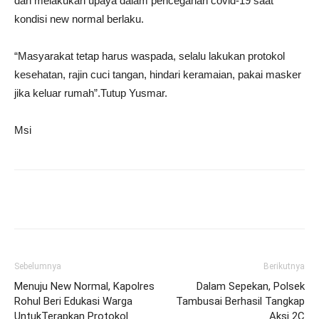
dan melakukan upaya dalam pencegahan covid-19 saat
kondisi new normal berlaku.
“Masyarakat tetap harus waspada, selalu lakukan protokol
kesehatan, rajin cuci tangan, hindari keramaian, pakai masker
jika keluar rumah”.Tutup Yusmar.
Msi
Sebelumnya
Berikutnya
Menuju New Normal, Kapolres
Dalam Sepekan, Polsek
Rohul Beri Edukasi Warga
Tambusai Berhasil Tangkap
UntukTerapkan Protokol
Aksi 2C