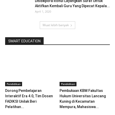
Disdikpora Rohul Layangkan Surat Untuk
Aktifkan Kembali Guru Yang Dipecat Kepala...
April 1, 2020
Muat lebih banyak
SMART EDUCATION
Pendidikan
Pendidikan
Dorong Pembelajaran
Pembukaan KBM Fakultas
Interaktif Era 4.0, Tim Dosen
Hukum Universitas Lancang
FADIKSI Unilak Beri
Kuning di Kecamatan
Pelatihan...
Mempura, Mahasiswa...