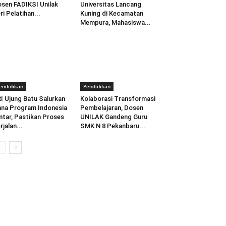
sen FADIKSI Unilak
Universitas Lancang
ri Pelatihan...
Kuning di Kecamatan
Mempura, Mahasiswa...
endidikan
Pendidikan
I Ujung Batu Salurkan
Kolaborasi Transformasi
na Program Indonesia
Pembelajaran, Dosen
ntar, Pastikan Proses
UNILAK Gandeng Guru
rjalan...
SMK N 8 Pekanbaru...