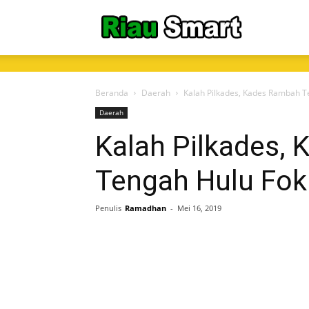
RiauSmart.C
Beranda
Daerah
Kalah Pilkades, Kades Rambah 
Daerah
Kalah Pilkades,
Tengah Hulu Fok
Penulis
Ramadhan
-
Mei 16, 2019
Share