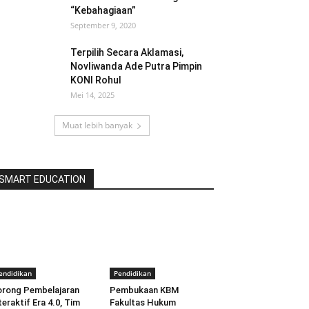
“Kebahagiaan”
September 9, 2020
Terpilih Secara Aklamasi,
Novliwanda Ade Putra Pimpin
KONI Rohul
Mei 14, 2025
Muat lebih banyak
SMART EDUCATION
endidikan
Pendidikan
rong Pembelajaran
Pembukaan KBM
teraktif Era 4.0, Tim
Fakultas Hukum