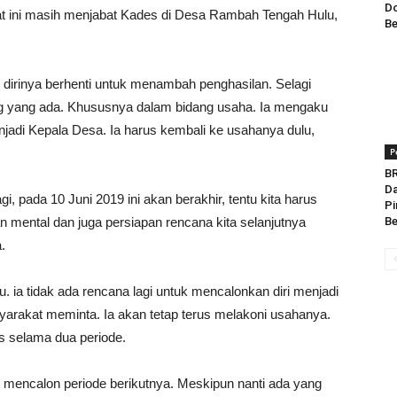
Do
saat ini masih menjabat Kades di Desa Rambah Tengah Hulu,
Be
dirinya berhenti untuk menambah penghasilan. Selagi
ng yang ada. Khususnya dalam bidang usaha. Ia mengaku
njadi Kepala Desa. Ia harus kembali ke usahanya dulu,
P
BR
Da
gi, pada 10 Juni 2019 ini akan berakhir, tentu kita harus
Pi
 mental dan juga persiapan rencana kita selanjutnya
Be
.
u. ia tidak ada rencana lagi untuk mencalonkan diri menjadi
yarakat meminta. Ia akan tetap terus melakoni usahanya.
s selama dua periode.
uk mencalon periode berikutnya. Meskipun nanti ada yang