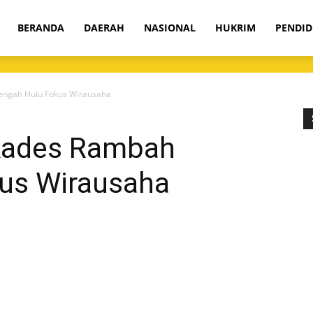
om
BERANDA
DAERAH
NASIONAL
HUKRIM
PENDID
Tengah Hulu Fokus Wirausaha
 Kades Rambah
us Wirausaha