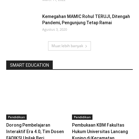
Kemegahan MAMIC Rohul TERUJI, Ditengah
Pandemi, Pengunjung Tetap Ramai
Agustus 3, 2020
Muat lebih banyak
SMART EDUCATION
Pendidikan
Pendidikan
Dorong Pembelajaran
Pembukaan KBM Fakultas
Interaktif Era 4.0, Tim Dosen
Hukum Universitas Lancang
FADIKSI Unilak Beri
Kuning di Kecamatan