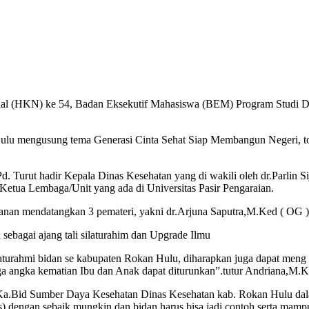
al (HKN) ke 54, Badan Eksekutif Mahasiswa (BEM) Program Studi D II
 Hulu mengusung tema Generasi Cinta Sehat Siap Membangun Negeri, 
d. Turut hadir Kepala Dinas Kesehatan yang di wakili oleh dr.Parlin 
Ketua Lembaga/Unit yang ada di Universitas Pasir Pengaraian.
anan mendatangkan 3 pemateri, yakni dr.Arjuna Saputra,M.Ked ( OG ),
sebagai ajang tali silaturahim dan Upgrade Ilmu
ilaturahmi bidan se kabupaten Rokan Hulu, diharapkan juga dapat men
gga angka kematian Ibu dan Anak dapat diturunkan”.tutur Andriana,M.K
us Ka.Bid Sumber Daya Kesehatan Dinas Kesehatan kab. Rokan Hulu da
dengan sebaik mungkin dan bidan harus bisa jadi contoh serta mampu