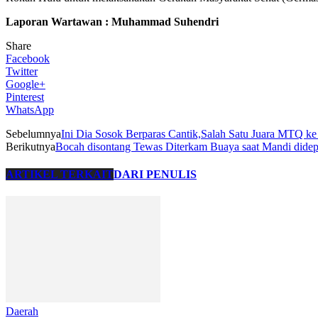
Laporan Wartawan : Muhammad Suhendri
Share
Facebook
Twitter
Google+
Pinterest
WhatsApp
Sebelumnya
Ini Dia Sosok Berparas Cantik,Salah Satu Juara MTQ ke
Berikutnya
Bocah disontang Tewas Diterkam Buaya saat Mandi did
ARTIKEL TERKAIT
DARI PENULIS
Daerah