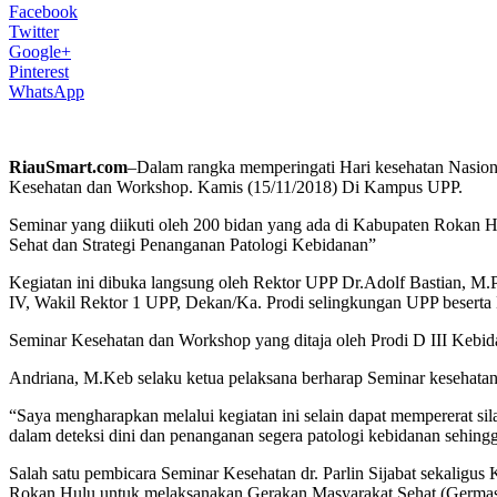
Facebook
Twitter
Google+
Pinterest
WhatsApp
RiauSmart.com
–Dalam rangka memperingati Hari kesehatan Nasion
Kesehatan dan Workshop. Kamis (15/11/2018) Di Kampus UPP.
Seminar yang diikuti oleh 200 bidan yang ada di Kabupaten Rokan
Sehat dan Strategi Penanganan Patologi Kebidanan”
Kegiatan ini dibuka langsung oleh Rektor UPP Dr.Adolf Bastian, M.P
IV, Wakil Rektor 1 UPP, Dekan/Ka. Prodi selingkungan UPP beserta 
Seminar Kesehatan dan Workshop yang ditaja oleh Prodi D III Kebid
Andriana, M.Keb selaku ketua pelaksana berharap Seminar kesehatan 
“Saya mengharapkan melalui kegiatan ini selain dapat mempererat s
dalam deteksi dini dan penanganan segera patologi kebidanan sehin
Salah satu pembicara Seminar Kesehatan dr. Parlin Sijabat sekalig
Rokan Hulu untuk melaksanakan Gerakan Masyarakat Sehat (Germas) 