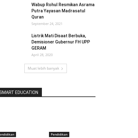
Wabup Rohul Resmikan Asrama
Putra Yayasan Madrasatul
Quran
September 24, 2021
Listrik Mati Disaat Berbuka,
Demisioner Gubernur FH UPP
GERAM
April 28, 2020
Muat lebih banyak
SMART EDUCATION
endidikan
Pendidikan