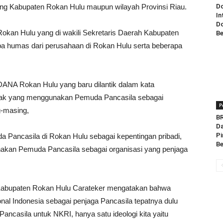
ang Kabupaten Rokan Hulu maupun wilayah Provinsi Riau.
Do
In
Do
i Rokan Hulu yang di wakili Sekretaris Daerah Kabupaten
Be
pa humas dari perusahaan di Rokan Hulu serta beberapa
NA Rokan Hulu yang baru dilantik dalam kata
yak yang menggunakan Pemuda Pancasila sebagai
P
g-masing,
BR
Da
Pi
 Pancasila di Rokan Hulu sebagai kepentingan pribadi,
Be
unakan Pemuda Pancasila sebagai organisasi yang penjaga
abupaten Rokan Hulu Carateker mengatakan bahwa
nal Indonesia sebagai penjaga Pancasila tepatnya dulu
Pancasila untuk NKRI, hanya satu ideologi kita yaitu