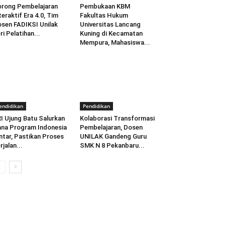
rong Pembelajaran
Pembukaan KBM
teraktif Era 4.0, Tim
Fakultas Hukum
sen FADIKSI Unilak
Universitas Lancang
ri Pelatihan...
Kuning di Kecamatan
Mempura, Mahasiswa...
endidikan
Pendidikan
I Ujung Batu Salurkan
Kolaborasi Transformasi
na Program Indonesia
Pembelajaran, Dosen
ntar, Pastikan Proses
UNILAK Gandeng Guru
rjalan...
SMK N 8 Pekanbaru...