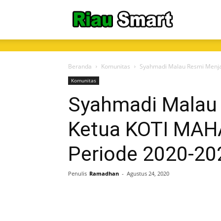
RiauSmart.C
Beranda
Komunitas
Syahmadi Malau Resmi Menja
Komunitas
Syahmadi Malau
Ketua KOTI MAH
Periode 2020-20
Penulis
Ramadhan
-
Agustus 24, 2020
Share