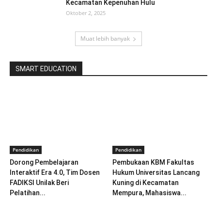
Kecamatan Kepenuhan Hulu
Oktober 2, 2025
Muat lebih banyak
SMART EDUCATION
Pendidikan
Pendidikan
Dorong Pembelajaran
Pembukaan KBM Fakultas
Interaktif Era 4.0, Tim Dosen
Hukum Universitas Lancang
FADIKSI Unilak Beri
Kuning di Kecamatan
Pelatihan...
Mempura, Mahasiswa...