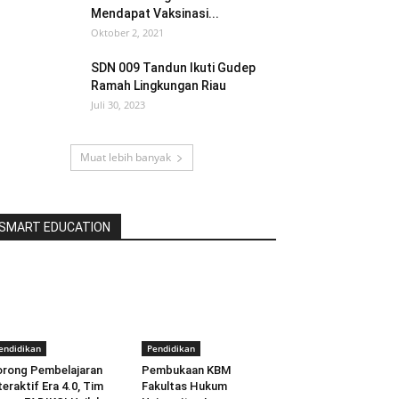
Mendapat Vaksinasi...
Oktober 2, 2021
SDN 009 Tandun Ikuti Gudep
Ramah Lingkungan Riau
Juli 30, 2023
Muat lebih banyak
SMART EDUCATION
endidikan
Pendidikan
rong Pembelajaran
Pembukaan KBM
teraktif Era 4.0, Tim
Fakultas Hukum