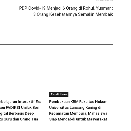
Berikutnya
PDP Covid-19 Menjadi 6 Orang di Rohul, Yusmar :
3 Orang Kesehatannya Semakin Membaik
Pendidikan
elajaran Interaktif Era
Pembukaan KBM Fakultas Hukum
sen FADIKSI Unilak Beri
Universitas Lancang Kuning di
igital Berbasis Deep
Kecamatan Mempura, Mahasiswa
gi Guru dan Orang Tua
Siap Mengabdi untuk Masyarakat