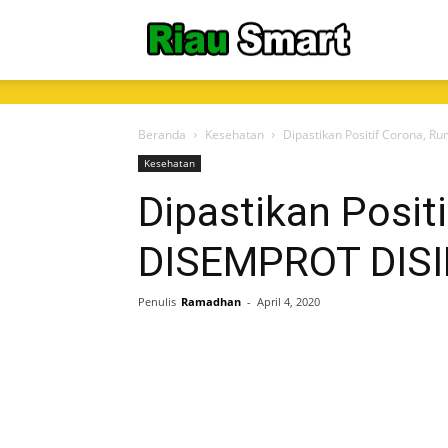
RiauSmart.C
Beranda
Kesehatan
Dipastikan Positif Corona,
Kesehatan
Dipastikan Posit
DISEMPROT DIS
Penulis
Ramadhan
-
April 4, 2020
Share