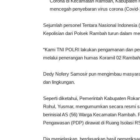
Corona di Kecamatan Rambah, Kabupaten Rok
mencegah penyebaran virus corona (Covid-
Sejumlah personel Tentara Nasional Indonesi
Kepolisian dari Polsek Rambah turun dalam me
“Kami TNI POLRI lakukan pengamanan dan pem
melalui penerangan humas Koramil 02 Rambah
Dedy Nofery Samosir pun mengimbau masyaraka
dan lingkungan.
Seperti diketahui, Pemerintah Kabupaten Roka
Rohul, Yusmar, mengumumkan secara resmi satu
berinisial AS (56) Warga Kecamatan Rambah. 
Pengawasan (PDP) dirawat di Ruang Isolasi R
Dia menjelaskan, berdasarkan hasil pemeriksa