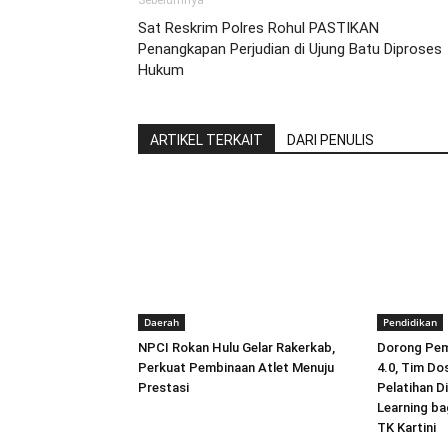
Sebelumnya
Sat Reskrim Polres Rohul PASTIKAN
Penangkapan Perjudian di Ujung Batu Diproses
Hukum
ARTIKEL TERKAIT
DARI PENULIS
Daerah
Pendidikan
NPCI Rokan Hulu Gelar Rakerkab,
Dorong Pemb
Perkuat Pembinaan Atlet Menuju
4.0, Tim Do
Prestasi
Pelatihan D
Learning ba
TK Kartini