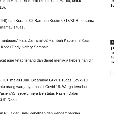
an Hulu, di semprot Disinfektan. Hal itu, untuk
Do
Be
19).
a (TNI) dari Koramil 02 Rambah Kodim 0313/KPR bersama
mantau situasi.
antauan,” kata Danramil 02 Rambah Kapten Inf Kasmir
P
 Koptu Dedy Nofery Samosir.
BR
Da
Pi
t agar tetap tenang dan dapat menjaga kebersihan diri
Be
n Hulu melalui Juru Bicaranya Gugus Tugas Covid-19
 orang warganya, positif Covid 19. Warga tersebut
Pasien AS, sebelumnya Berstatus Pasien Dalam
SUD Rohul.
an PCR dari Balai Penelitian dan Pengembangan