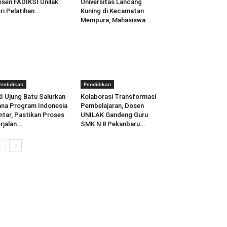
sen FADIKSI Unilak
Universitas Lancang
ri Pelatihan...
Kuning di Kecamatan
Mempura, Mahasiswa...
endidikan
Pendidikan
I Ujung Batu Salurkan
Kolaborasi Transformasi
na Program Indonesia
Pembelajaran, Dosen
ntar, Pastikan Proses
UNILAK Gandeng Guru
rjalan...
SMK N 8 Pekanbaru...