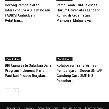
Dorong Pembelajaran
Pembukaan KBM Fakultas
Interaktif Era 4.0, Tim Dosen
Hukum Universitas Lancang
FADIKSI Unilak Beri
Kuning di Kecamatan
Pelatihan...
Mempura, Mahasiswa...
Pendidikan
Pendidikan
BRI Ujung Batu Salurkan Dana
Kolaborasi Transformasi
Program Indonesia Pintar,
Pembelajaran, Dosen UNILAK
Pastikan Proses Berjalan...
Gandeng Guru SMK N 8
Pekanbaru...
Disclaimer
Privacy
Advertisement
Hubungi Kami
Tentang Kami