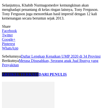
Selanjutnya, Khabib Nurmagomedov kemungkinan akan
menghadapi penantang di kelas ringan lainnya, Tony Ferguson.
Tony Ferguson juga menorehkan hasil impresif dengan 12 kali
kemenangan secara beruntun sejak 2013.
Share
Facebook
Twitter
Google+
Pinterest
WhatsApp
Sebelumnya
Daftar Lengkap Kenaikan UMP 2020 di 34 Provinsi
Berikutnya
Merasa Disusahkan, Seorang anak Jual Ibunya yang
Penyakitan
ARTIKEL TERKAIT
DARI PENULIS