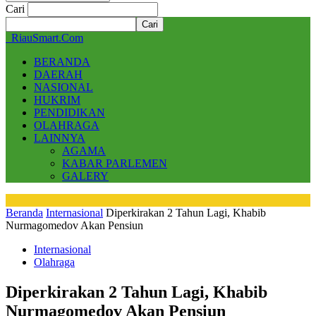
Cari
RiauSmart.Com
BERANDA
DAERAH
NASIONAL
HUKRIM
PENDIDIKAN
OLAHRAGA
LAINNYA
AGAMA
KABAR PARLEMEN
GALERY
Beranda
Internasional
Diperkirakan 2 Tahun Lagi, Khabib
Nurmagomedov Akan Pensiun
Internasional
Olahraga
Diperkirakan 2 Tahun Lagi, Khabib
Nurmagomedov Akan Pensiun