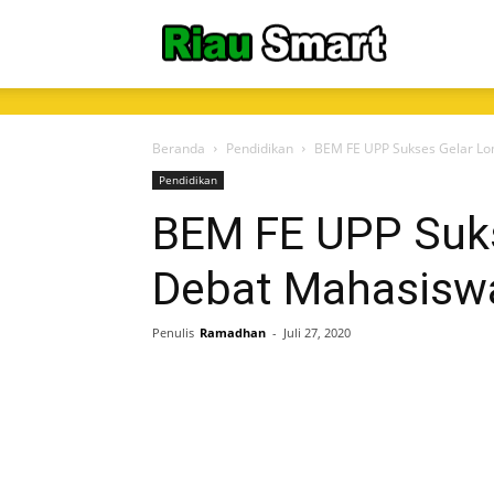
RiauSmart.C
Beranda
Pendidikan
BEM FE UPP Sukses Gelar L
Pendidikan
BEM FE UPP Suk
Debat Mahasisw
Penulis
Ramadhan
-
Juli 27, 2020
Share