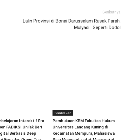
Berikutnya
Lalin Provinsi di Bonai Darussalam Rusak Parah,
Mulyadi : Seperti Dodol
Pendidikan
elajaran Interaktif Era
Pembukaan KBM Fakultas Hukum
sen FADIKSI Unilak Beri
Universitas Lancang Kuning di
igital Berbasis Deep
Kecamatan Mempura, Mahasiswa
gi Guru dan Orang Tua
Siap Mengabdi untuk Masyarakat