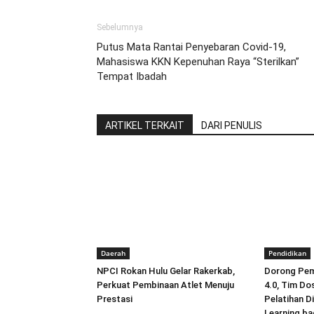
Sebelumnya
Putus Mata Rantai Penyebaran Covid-19,
Mahasiswa KKN Kepenuhan Raya “Sterilkan”
Tempat Ibadah
ARTIKEL TERKAIT
DARI PENULIS
Daerah
Pendidikan
NPCI Rokan Hulu Gelar Rakerkab,
Dorong Pemb
Perkuat Pembinaan Atlet Menuju
4.0, Tim Do
Prestasi
Pelatihan D
Learning ba