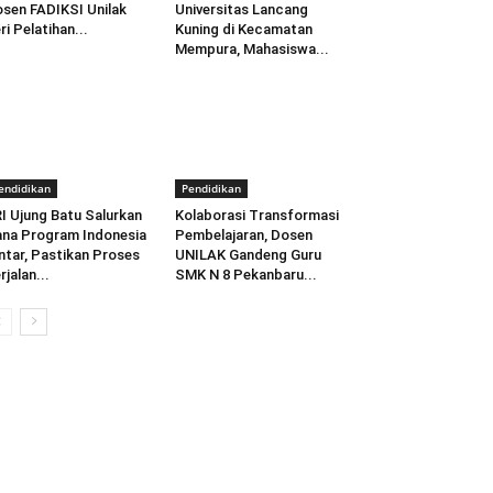
sen FADIKSI Unilak
Universitas Lancang
ri Pelatihan...
Kuning di Kecamatan
Mempura, Mahasiswa...
endidikan
Pendidikan
I Ujung Batu Salurkan
Kolaborasi Transformasi
na Program Indonesia
Pembelajaran, Dosen
ntar, Pastikan Proses
UNILAK Gandeng Guru
rjalan...
SMK N 8 Pekanbaru...