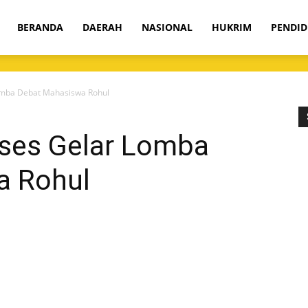
om
BERANDA
DAERAH
NASIONAL
HUKRIM
PENDID
omba Debat Mahasiswa Rohul
ses Gelar Lomba
a Rohul