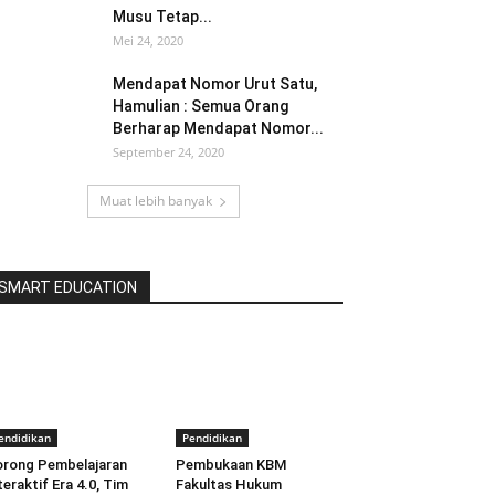
Musu Tetap...
Mei 24, 2020
Mendapat Nomor Urut Satu,
Hamulian : Semua Orang
Berharap Mendapat Nomor...
September 24, 2020
Muat lebih banyak
SMART EDUCATION
endidikan
Pendidikan
rong Pembelajaran
Pembukaan KBM
teraktif Era 4.0, Tim
Fakultas Hukum