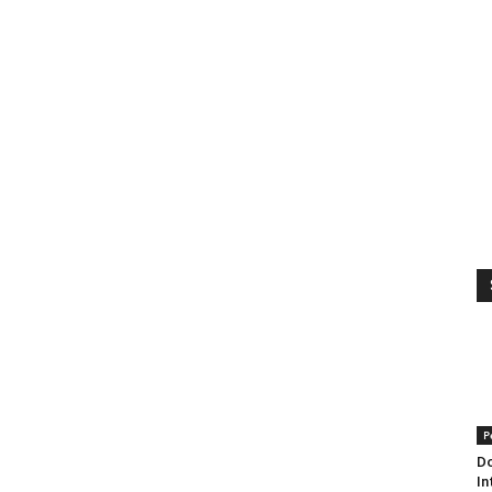
P
Do
In