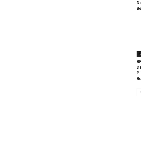
Do
Be
P
BR
Da
Pi
Be