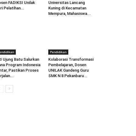
sen FADIKSI Unilak
Universitas Lancang
ri Pelatihan...
Kuning di Kecamatan
Mempura, Mahasiswa...
endidikan
Pendidikan
I Ujung Batu Salurkan
Kolaborasi Transformasi
na Program Indonesia
Pembelajaran, Dosen
ntar, Pastikan Proses
UNILAK Gandeng Guru
rjalan...
SMK N 8 Pekanbaru...