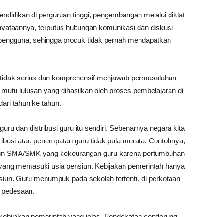
endidikan di perguruan tinggi, pengembangan melalui diklat
enyataannya, terputus hubungan komunikasi dan diskusi
pengguna, sehingga produk tidak pernah mendapatkan
tidak serius dan komprehensif menjawab permasalahan
u mutu lulusan yang dihasilkan oleh proses pembelajaran di
ari tahun ke tahun.
ru dan distribusi guru itu sendiri. Sebenarnya negara kita
ribusi atau penempatan guru tidak pula merata. Contohnya,
pun SMA/SMK yang kekeurangan guru karena pertumbuhan
 yang memasuki usia pensiun. Kebijakan pemerintah hanya
iun. Guru menumpuk pada sekolah tertentu di perkotaan
 pedesaan.
 kebijakan pemerintah yang jelas. Pendekatan cenderung