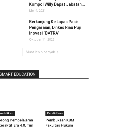
Kompol Willy Dapat Jabatan...
Mei 4, 2021
Berkunjung Ke Lapas Pasir
Pengaraian, Dinkes Riau Puji
Inovasi “BATRA”
Oktober 11, 2023
Muat lebih banyak
SMART EDUCATION
endidikan
Pendidikan
rong Pembelajaran
Pembukaan KBM
teraktif Era 4.0, Tim
Fakultas Hukum