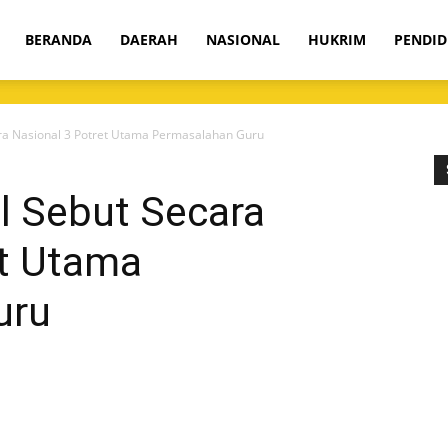
om
BERANDA
DAERAH
NASIONAL
HUKRIM
PENDID
ra Nasional 3 Potret Utama Permasalahan Guru
l Sebut Secara
et Utama
uru