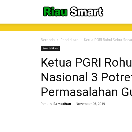
RiauSmart.C
Beranda
Pendidikan
Ketua PGRI Rohul Sebut Seca
Pendidikan
Ketua PGRI Rohu
Nasional 3 Potr
Permasalahan G
Penulis
Ramadhan
-
November 26, 2019
Share