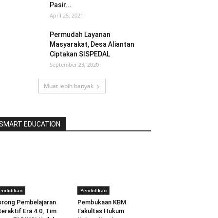
Pasir...
April 25, 2021
Permudah Layanan
Masyarakat, Desa Aliantan
Ciptakan SISPEDAL
September 23, 2020
Muat lebih banyak
SMART EDUCATION
endidikan
Pendidikan
rong Pembelajaran
Pembukaan KBM
teraktif Era 4.0, Tim
Fakultas Hukum