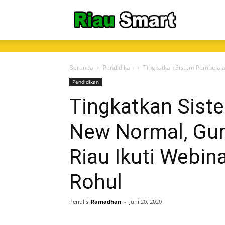
RiauSmart.C
Beranda
Pendidikan
Tingkatkan Sistem Pembelajar
Pendidikan
Tingkatkan Sist
New Normal, Gur
Riau Ikuti Webin
Rohul
Penulis
Ramadhan
-
Juni 20, 2020
Share