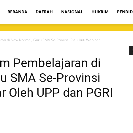
om
BERANDA
DAERAH
NASIONAL
HUKRIM
PENDID
an di New Normal, Guru SMA Se-Provinsi Riau Ikuti Webinar...
em Pembelajaran di
u SMA Se-Provinsi
ar Oleh UPP dan PGRI