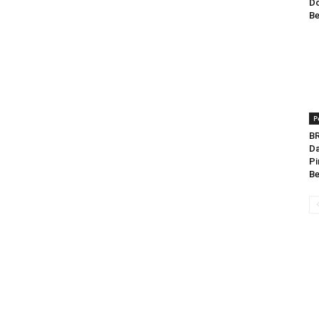
Do
Be
P
BR
Da
Pi
Be