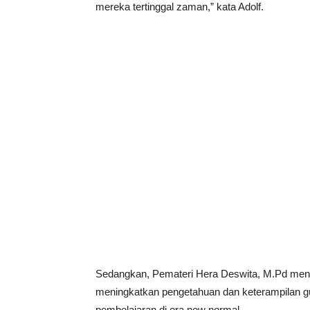
mereka tertinggal zaman,” kata Adolf.
Sedangkan, Pemateri Hera Deswita, M.Pd menga
meningkatkan pengetahuan dan keterampilan g
pembelajaran di era new normal.