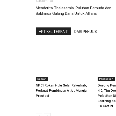
Sebelumnya
Menderita Thalasemia, Puluhan Pemuda dan
Babhinsa Galang Dana Untuk Alfaris
ARTIKEL TERKAIT
DARI PENULIS
Daerah
Pendidikan
NPCI Rokan Hulu Gelar Rakerkab,
Dorong Pemb
Perkuat Pembinaan Atlet Menuju
4.0, Tim Do
Prestasi
Pelatihan D
Learning ba
TK Kartini