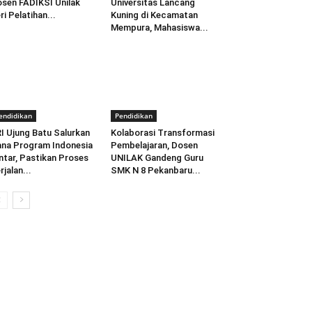
sen FADIKSI Unilak
Universitas Lancang
ri Pelatihan...
Kuning di Kecamatan
Mempura, Mahasiswa...
endidikan
Pendidikan
I Ujung Batu Salurkan
Kolaborasi Transformasi
na Program Indonesia
Pembelajaran, Dosen
ntar, Pastikan Proses
UNILAK Gandeng Guru
rjalan...
SMK N 8 Pekanbaru...