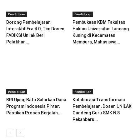
Pendidikan
Pendidikan
Dorong Pembelajaran
Pembukaan KBM Fakultas
Interaktif Era 4.0, Tim Dosen
Hukum Universitas Lancang
FADIKSI Unilak Beri
Kuning di Kecamatan
Pelatihan...
Mempura, Mahasiswa...
Pendidikan
Pendidikan
BRI Ujung Batu Salurkan Dana
Kolaborasi Transformasi
Program Indonesia Pintar,
Pembelajaran, Dosen UNILAK
Pastikan Proses Berjalan...
Gandeng Guru SMK N 8
Pekanbaru...