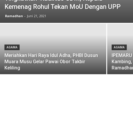
Kemenag Rohul Tekan MoU Dengan UPP
Ramadhan
-
Juni 21, 2021
AGAMA
AGAMA
Meriahkan Hari Raya Idul Adha, PHBI Dusun
IPEMARU 
Muara Musu Gelar Pawai Obor Takbir
Kambing, 
Keliling
Ramadha