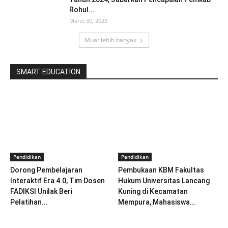
Rohul...
Maret 30, 2023
Muat lebih banyak
SMART EDUCATION
Pendidikan
Pendidikan
Dorong Pembelajaran
Pembukaan KBM Fakultas
Interaktif Era 4.0, Tim Dosen
Hukum Universitas Lancang
FADIKSI Unilak Beri
Kuning di Kecamatan
Pelatihan...
Mempura, Mahasiswa...