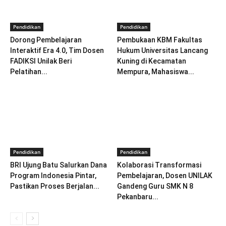
Pendidikan
Pendidikan
Dorong Pembelajaran
Pembukaan KBM Fakultas
Interaktif Era 4.0, Tim Dosen
Hukum Universitas Lancang
FADIKSI Unilak Beri
Kuning di Kecamatan
Pelatihan...
Mempura, Mahasiswa...
Pendidikan
Pendidikan
BRI Ujung Batu Salurkan Dana
Kolaborasi Transformasi
Program Indonesia Pintar,
Pembelajaran, Dosen UNILAK
Pastikan Proses Berjalan...
Gandeng Guru SMK N 8
Pekanbaru...