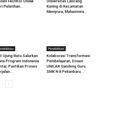
sen FADIKSI Unilak
Universitas Lancang
ri Pelatihan...
Kuning di Kecamatan
Mempura, Mahasiswa...
endidikan
Pendidikan
I Ujung Batu Salurkan
Kolaborasi Transformasi
na Program Indonesia
Pembelajaran, Dosen
ntar, Pastikan Proses
UNILAK Gandeng Guru
rjalan...
SMK N 8 Pekanbaru...