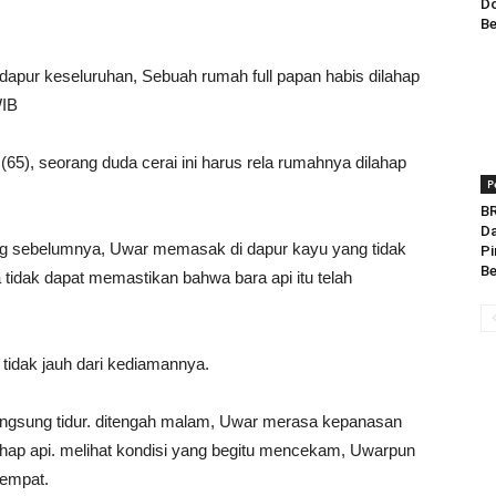
Do
Be
dapur keseluruhan, Sebuah rumah full papan habis dilahap
WIB
(65), seorang duda cerai ini harus rela rumahnya dilahap
P
BR
Da
ang sebelumnya, Uwar memasak di dapur kayu yang tidak
Pi
Be
tidak dapat memastikan bahwa bara api itu telah
tidak jauh dari kediamannya.
langsung tidur. ditengah malam, Uwar merasa kepanasan
ahap api. melihat kondisi yang begitu mencekam, Uwarpun
tempat.