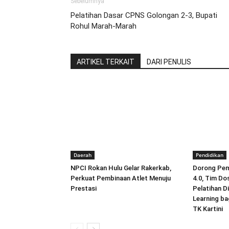
Sebelumnya
Pelatihan Dasar CPNS Golongan 2-3, Bupati
Rohul Marah-Marah
ARTIKEL TERKAIT
DARI PENULIS
Daerah
Pendidikan
NPCI Rokan Hulu Gelar Rakerkab,
Dorong Pemb
Perkuat Pembinaan Atlet Menuju
4.0, Tim Do
Prestasi
Pelatihan D
Learning ba
TK Kartini