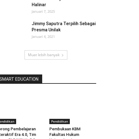
Halinar
Januari 7, 2025
Jimmy Saputra Terpilih Sebagai
Presma Unilak
Januari 4, 2021
Muat lebih banyak
SMART EDUCATION
endidikan
Pendidikan
rong Pembelajaran
Pembukaan KBM
teraktif Era 4.0, Tim
Fakultas Hukum