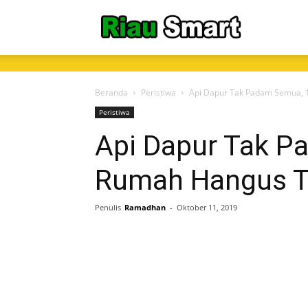
RiauSmart.C
Beranda
Peristiwa
Api Dapur Tak Padam Semua, 
Peristiwa
Api Dapur Tak P
Rumah Hangus T
Penulis
Ramadhan
-
Oktober 11, 2019
Share