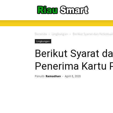
RiauSmart.C
Beranda
Lingkungan
Berikut Syarat dan Ketentua
Lingkungan
Berikut Syarat d
Penerima Kartu P
Penulis
Ramadhan
-
April 8, 2020
Share