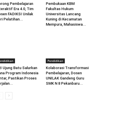
rong Pembelajaran
Pembukaan KBM
teraktif Era 4.0, Tim
Fakultas Hukum
sen FADIKSI Unilak
Universitas Lancang
ri Pelatihan...
Kuning di Kecamatan
Mempura, Mahasiswa...
endidikan
Pendidikan
I Ujung Batu Salurkan
Kolaborasi Transformasi
na Program Indonesia
Pembelajaran, Dosen
ntar, Pastikan Proses
UNILAK Gandeng Guru
rjalan...
SMK N 8 Pekanbaru...