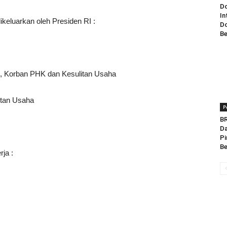
Do
In
dikeluarkan oleh Presiden RI :
Do
Be
al, Korban PHK dan Kesulitan Usaha
itan Usaha
P
BR
Da
Pi
Be
ja :