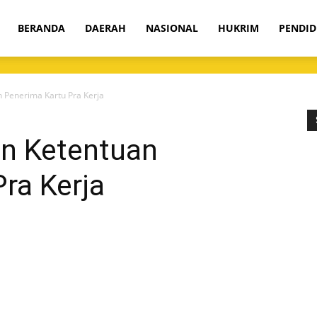
om
BERANDA
DAERAH
NASIONAL
HUKRIM
PENDID
n Penerima Kartu Pra Kerja
an Ketentuan
ra Kerja