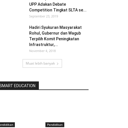
UPP Adakan Debate
Competition Tingkat SLTA se...
September 23, 2019
Hadiri Syukuran Masyarakat
Rohul, Gubernur dan Wagub
Terpilih Komit Peningkatan
Infrastruktur,...
November 4, 2018
Muat lebih banyak
SMART EDUCATION
endidikan
Pendidikan