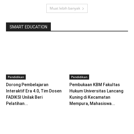
Muat lebih banyak
SMART EDUCATION
Pendidikan
Pendidikan
Dorong Pembelajaran
Pembukaan KBM Fakultas
Interaktif Era 4.0, Tim Dosen
Hukum Universitas Lancang
FADIKSI Unilak Beri
Kuning di Kecamatan
Pelatihan...
Mempura, Mahasiswa...