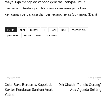
“saya juga mengajak kepada generasi bangsa untuk
memahami tentang arti Pancasila dan mengamalkan
kehidupan berbangsa dan bernegara,” jelas Sukiman.
(Dan)
TOPIK
apel
Bupati
H
Hari
lahir
memimpin
pancasila
Rohul
saat
Sukiman
Sebelumnya
Berikutnya
Gelar Buka Bersama, Kapolsub
Drh Chaidir “Pemilu Curang”
Sektor Pendalian Santuni Anak
Ada Agenda Setting
Yatim