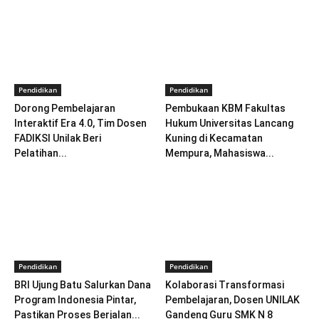
Pendidikan
Pendidikan
Dorong Pembelajaran
Pembukaan KBM Fakultas
Interaktif Era 4.0, Tim Dosen
Hukum Universitas Lancang
FADIKSI Unilak Beri
Kuning di Kecamatan
Pelatihan...
Mempura, Mahasiswa...
Pendidikan
Pendidikan
BRI Ujung Batu Salurkan Dana
Kolaborasi Transformasi
Program Indonesia Pintar,
Pembelajaran, Dosen UNILAK
Pastikan Proses Berjalan...
Gandeng Guru SMK N 8