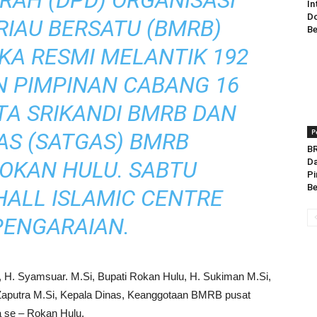
RAH (DPD) ORGANISASI
In
Do
RIAU BERSATU (BMRB)
Be
KA RESMI MELANTIK 192
 PIMPINAN CABANG 16
TA SRIKANDI BMRB DAN
P
AS (SATGAS) BMRB
BR
OKAN HULU. SABTU
Da
Pi
Be
 HALL ISLAMIC CENTRE
PENGARAIAN.
au, H. Syamsuar. M.Si, Bupati Rokan Hulu, H. Sukiman M.Si,
Zaputra M.Si, Kepala Dinas, Keanggotaan BMRB pusat
 se – Rokan Hulu.