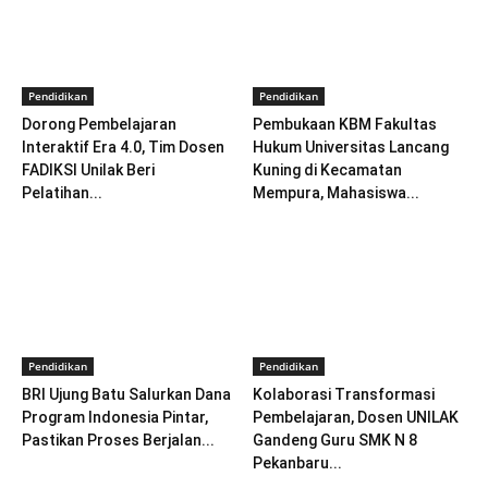
Pendidikan
Pendidikan
Dorong Pembelajaran
Pembukaan KBM Fakultas
Interaktif Era 4.0, Tim Dosen
Hukum Universitas Lancang
FADIKSI Unilak Beri
Kuning di Kecamatan
Pelatihan...
Mempura, Mahasiswa...
Pendidikan
Pendidikan
BRI Ujung Batu Salurkan Dana
Kolaborasi Transformasi
Program Indonesia Pintar,
Pembelajaran, Dosen UNILAK
Pastikan Proses Berjalan...
Gandeng Guru SMK N 8
Pekanbaru...