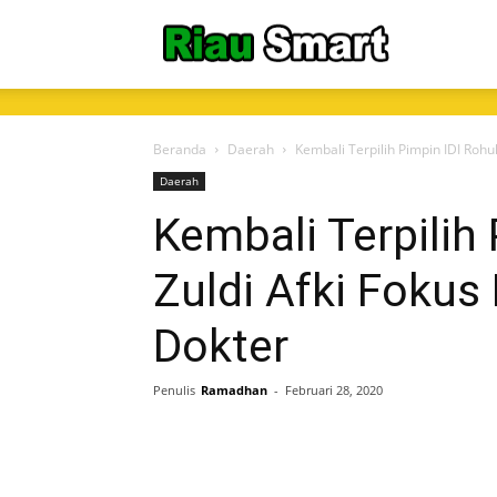
RiauSmart.C
Beranda
Daerah
Kembali Terpilih Pimpin IDI Rohu
Daerah
Kembali Terpilih 
Zuldi Afki Fokus
Dokter
Penulis
Ramadhan
-
Februari 28, 2020
Share