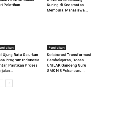
ri Pelatihan...
Kuning di Kecamatan
Mempura, Mahasiswa...
endidikan
Pendidikan
I Ujung Batu Salurkan
Kolaborasi Transformasi
na Program Indonesia
Pembelajaran, Dosen
ntar, Pastikan Proses
UNILAK Gandeng Guru
rjalan...
SMK N 8 Pekanbaru...