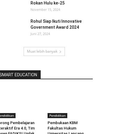
Rokan Hulu ke-25
November 15, 2024
Rohul Siap Ikuti Innovative
Government Award 2024
Juni 27, 2024
Muat lebih banyak
SMART EDUCATION
endidikan
Pendidikan
rong Pembelajaran
Pembukaan KBM
teraktif Era 4.0, Tim
Fakultas Hukum
sen FADIKSI Unilak
Universitas Lancang