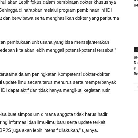
 Rohul akan Lebih fokus dalam pembinaan dokter khususnya
Be
. Sehingga di harapkan melalui program pembinaan ini IDI
at dan berwibawa serta menghasilkan dokter yang paripurna
akan pembukaan unit usaha yang bisa mensejahterakan
edepan kita akan lebih menggali potensi-potensi tersebut,”
P
BR
Da
Pi
i terutama dalam peningkatan Kompetensi dokter-dokter
Be
ui update ilmu secara terus menurus serta memperbanyak
DI dapat aktif dan tidak hanya mengikuti kegiatan rutin
bisa buat simposium dimana anggota tidak harus hadir
ng Informasi dan ilmu-ilmu baru serta update terkait
JS juga akan lebih intensif dilakukan,” ujarnya.