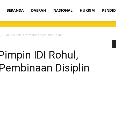
om
BERANDA
DAERAH
NASIONAL
HUKRIM
PENDID
l, Zuldi Afki Fokus Pembinaan Disiplin Dokter
Pimpin IDI Rohul,
 Pembinaan Disiplin