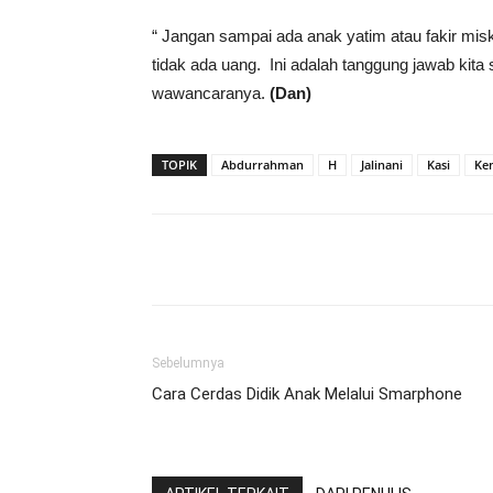
“ Jangan sampai ada anak yatim atau fakir mis
tidak ada uang. Ini adalah tanggung jawab kit
wawancaranya.
(Dan)
TOPIK
Abdurrahman
H
Jalinani
Kasi
Ke
Share
Sebelumnya
Cara Cerdas Didik Anak Melalui Smarphone