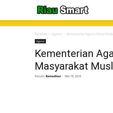
RiauSmart.C
Beranda
Agama
Kementerian Agama Rohul Himba
Agama
Kementerian Ag
Masyarakat Musl
Penulis
Ramadhan
-
Mei 18, 2019
Share