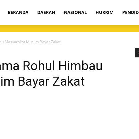
om
BERANDA
DAERAH
NASIONAL
HUKRIM
PENDID
u Masyarakat Muslim Bayar Zakat
ama Rohul Himbau
im Bayar Zakat