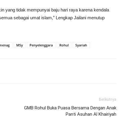
kin yang tidak mempunyai baju hari raya karena kendala
a semua sebagai umat islam,” Lengkap Jailani menutup
menag
MSy
Penyelenggara
Rohul
Syariah
Berikutnya
GMB Rohul Buka Puasa Bersama Dengan Anak
Panti Asuhan Al Khairiyah