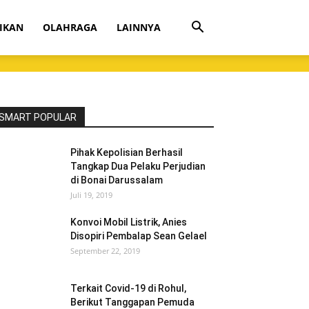
IKAN
OLAHRAGA
LAINNYA
SMART POPULAR
Pihak Kepolisian Berhasil
Tangkap Dua Pelaku Perjudian
di Bonai Darussalam
Juli 19, 2019
Konvoi Mobil Listrik, Anies
Disopiri Pembalap Sean Gelael
September 22, 2019
Terkait Covid-19 di Rohul,
Berikut Tanggapan Pemuda