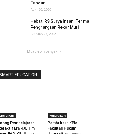
Tandun
April 20, 2020
Hebat, RS Surya Insani Terima
Penghargaan Rekor Muri
Agustus 27, 2018
Muat lebih banyak
SMART EDUCATION
endidikan
Pendidikan
rong Pembelajaran
Pembukaan KBM
teraktif Era 4.0, Tim
Fakultas Hukum
sen FADIKSI Unilak
Universitas Lancang