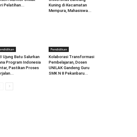
ri Pelatihan...
Kuning di Kecamatan
Mempura, Mahasiswa...
endidikan
Pendidikan
I Ujung Batu Salurkan
Kolaborasi Transformasi
na Program Indonesia
Pembelajaran, Dosen
ntar, Pastikan Proses
UNILAK Gandeng Guru
rjalan...
SMK N 8 Pekanbaru...