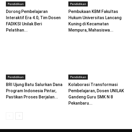
Pendidikan
Pendidikan
Dorong Pembelajaran
Pembukaan KBM Fakultas
Interaktif Era 4.0, Tim Dosen
Hukum Universitas Lancang
FADIKSI Unilak Beri
Kuning di Kecamatan
Pelatihan...
Mempura, Mahasiswa...
Pendidikan
Pendidikan
BRI Ujung Batu Salurkan Dana
Kolaborasi Transformasi
Program Indonesia Pintar,
Pembelajaran, Dosen UNILAK
Pastikan Proses Berjalan...
Gandeng Guru SMK N 8
Pekanbaru...