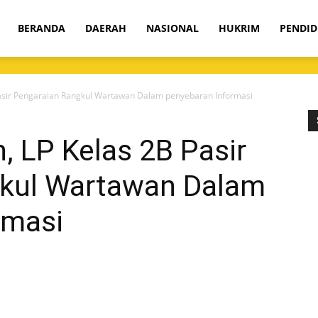
om
BERANDA
DAERAH
NASIONAL
HUKRIM
PENDID
asir Pengaraian Rangkul Wartawan Dalam penyebaran Informasi
 LP Kelas 2B Pasir
gkul Wartawan Dalam
rmasi