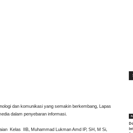
nologi dan komunikasi yang semakin berkembang, Lapas
edia dalam penyebaran informasi.
P
Do
In
araian Kelas IIB, Muhammad Lukman Amd IP, SH, M Si,