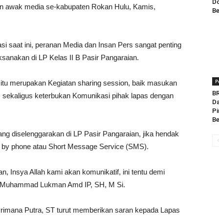
Do
an awak media se-kabupaten Rokan Hulu, Kamis,
Be
saat ini, peranan Media dan Insan Pers sangat penting
ksanakan di LP Kelas II B Pasir Pangaraian.
P
itu merupakan Kegiatan sharing session, baik masukan
BR
, sekaligus keterbukan Komunikasi pihak lapas dengan
Da
Pi
Be
 diselenggarakan di LP Pasir Pangaraian, jika hendak
ll by phone atau Short Message Service (SMS).
n, Insya Allah kami akan komunikatif, ini tentu demi
jut Muhammad Lukman Amd IP, SH, M Si.
rimana Putra, ST turut memberikan saran kepada Lapas