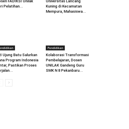
sen FADIKSI Unilak
Universitas Lancang
ri Pelatihan...
Kuning di Kecamatan
Mempura, Mahasiswa...
endidikan
Pendidikan
I Ujung Batu Salurkan
Kolaborasi Transformasi
na Program Indonesia
Pembelajaran, Dosen
ntar, Pastikan Proses
UNILAK Gandeng Guru
rjalan...
SMK N 8 Pekanbaru...