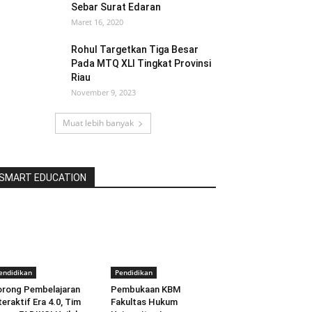
Sebar Surat Edaran
Maret 16, 2020
Rohul Targetkan Tiga Besar
Pada MTQ XLI Tingkat Provinsi
Riau
November 9, 2023
Muat lebih banyak
SMART EDUCATION
endidikan
Pendidikan
rong Pembelajaran
Pembukaan KBM
teraktif Era 4.0, Tim
Fakultas Hukum