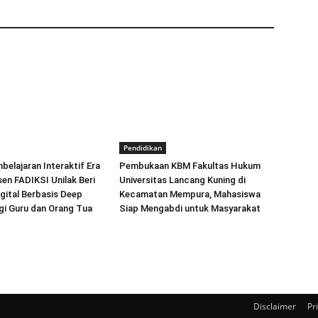
Pendidikan
elajaran Interaktif Era
Pembukaan KBM Fakultas Hukum
sen FADIKSI Unilak Beri
Universitas Lancang Kuning di
igital Berbasis Deep
Kecamatan Mempura, Mahasiswa
gi Guru dan Orang Tua
Siap Mengabdi untuk Masyarakat
Disclaimer
Pr