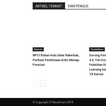
ARTIKEL TERKAIT
DARI PENULIS
Daerah
Pendidikan
NPCI Rokan Hulu Gelar Rakerkab,
Dorong Pemb
Perkuat Pembinaan Atlet Menuju
4.0, Tim Do
Prestasi
Pelatihan D
Learning ba
TK Kartini
© Copyright © RiauSmart 2018