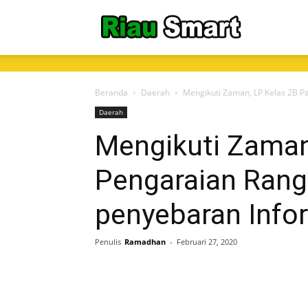
RiauSmart.C
Beranda
Daerah
Mengikuti Zaman, LP Kelas 2B P
Daerah
Mengikuti Zaman,
Pengaraian Ran
penyebaran Info
Penulis
Ramadhan
-
Februari 27, 2020
Share