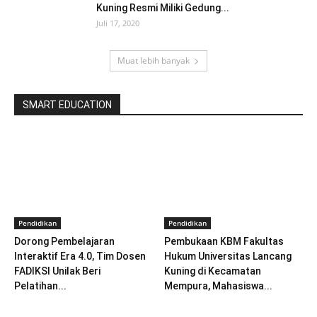
Kuning Resmi Miliki Gedung...
Juli 17, 2020
Muat lebih banyak
SMART EDUCATION
Pendidikan
Pendidikan
Dorong Pembelajaran
Pembukaan KBM Fakultas
Interaktif Era 4.0, Tim Dosen
Hukum Universitas Lancang
FADIKSI Unilak Beri
Kuning di Kecamatan
Pelatihan...
Mempura, Mahasiswa...