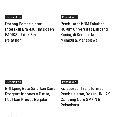
Pendidikan
Pendidikan
Dorong Pembelajaran
Pembukaan KBM Fakultas
Interaktif Era 4.0, Tim Dosen
Hukum Universitas Lancang
FADIKSI Unilak Beri
Kuning di Kecamatan
Pelatihan...
Mempura, Mahasiswa...
Pendidikan
Pendidikan
BRI Ujung Batu Salurkan Dana
Kolaborasi Transformasi
Program Indonesia Pintar,
Pembelajaran, Dosen UNILAK
Pastikan Proses Berjalan...
Gandeng Guru SMK N 8
Pekanbaru...