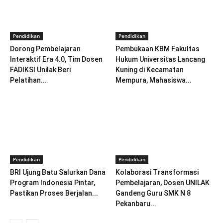
Pendidikan
Pendidikan
Dorong Pembelajaran
Pembukaan KBM Fakultas
Interaktif Era 4.0, Tim Dosen
Hukum Universitas Lancang
FADIKSI Unilak Beri
Kuning di Kecamatan
Pelatihan...
Mempura, Mahasiswa...
Pendidikan
Pendidikan
BRI Ujung Batu Salurkan Dana
Kolaborasi Transformasi
Program Indonesia Pintar,
Pembelajaran, Dosen UNILAK
Pastikan Proses Berjalan...
Gandeng Guru SMK N 8
Pekanbaru...