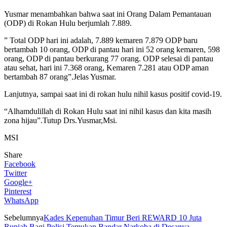
Yusmar menambahkan bahwa saat ini Orang Dalam Pemantauan
(ODP) di Rokan Hulu berjumlah 7.889.
” Total ODP hari ini adalah, 7.889 kemaren 7.879 ODP baru
bertambah 10 orang, ODP di pantau hari ini 52 orang kemaren, 598
orang, ODP di pantau berkurang 77 orang. ODP selesai di pantau
atau sehat, hari ini 7.368 orang, Kemaren 7.281 atau ODP aman
bertambah 87 orang”.Jelas Yusmar.
Lanjutnya, sampai saat ini di rokan hulu nihil kasus positif covid-19.
“Alhamdulillah di Rokan Hulu saat ini nihil kasus dan kita masih
zona hijau”.Tutup Drs.Yusmar,Msi.
MSI
Share
Facebook
Twitter
Google+
Pinterest
WhatsApp
Sebelumnya
Kades Kepenuhan Timur Beri REWARD 10 Juta
Rupiah Bagi Polisi Temukan Bandar Narkoba di Desanya