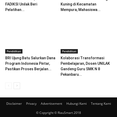
FADIKSI Unilak Beri
Kuning di Kecamatan
Pelatihan...
Mempura, Mahasiswa...
Pendidikan
Pendidikan
BRI Ujung Batu Salurkan Dana
Kolaborasi Transformasi
Program Indonesia Pintar,
Pembelajaran, Dosen UNILAK
Pastikan Proses Berjalan...
Gandeng Guru SMK N 8
Pekanbaru...
Disclaimer
Privacy
Advertisement
Hubungi Kami
Tentang Kami
© Copyright © RiauSmart 2018