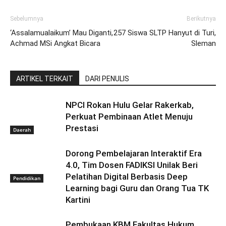
Sebelumnya
Berikutnya
‘Assalamualaikum’ Mau Diganti,
257 Siswa SLTP Hanyut di Turi,
Achmad MSi Angkat Bicara
Sleman
ARTIKEL TERKAIT
DARI PENULIS
NPCI Rokan Hulu Gelar Rakerkab,
Perkuat Pembinaan Atlet Menuju
Prestasi
Daerah
Dorong Pembelajaran Interaktif Era
4.0, Tim Dosen FADIKSI Unilak Beri
Pelatihan Digital Berbasis Deep
Pendidikan
Learning bagi Guru dan Orang Tua TK
Kartini
Pembukaan KBM Fakultas Hukum