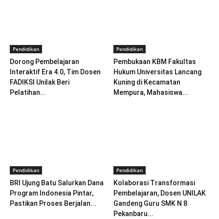
Pendidikan
Pendidikan
Dorong Pembelajaran
Pembukaan KBM Fakultas
Interaktif Era 4.0, Tim Dosen
Hukum Universitas Lancang
FADIKSI Unilak Beri
Kuning di Kecamatan
Pelatihan...
Mempura, Mahasiswa...
Pendidikan
Pendidikan
BRI Ujung Batu Salurkan Dana
Kolaborasi Transformasi
Program Indonesia Pintar,
Pembelajaran, Dosen UNILAK
Pastikan Proses Berjalan...
Gandeng Guru SMK N 8
Pekanbaru...