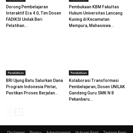
Dorong Pembelajaran
Pembukaan KBM Fakultas
Interaktif Era 4.0, Tim Dosen
Hukum Universitas Lancang
FADIKSI Unilak Beri
Kuning di Kecamatan
Pelatihan...
Mempura, Mahasiswa...
Pendidikan
Pendidikan
BRI Ujung Batu Salurkan Dana
Kolaborasi Transformasi
Program Indonesia Pintar,
Pembelajaran, Dosen UNILAK
Pastikan Proses Berjalan...
Gandeng Guru SMK N 8
Pekanbaru...
Disclaimer
Privacy
Advertisement
Hubungi Kami
Tentang Kami