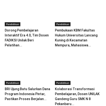
Pendidikan
Pendidikan
Dorong Pembelajaran
Pembukaan KBM Fakultas
Interaktif Era 4.0, Tim Dosen
Hukum Universitas Lancang
FADIKSI Unilak Beri
Kuning di Kecamatan
Pelatihan...
Mempura, Mahasiswa...
Pendidikan
Pendidikan
BRI Ujung Batu Salurkan Dana
Kolaborasi Transformasi
Program Indonesia Pintar,
Pembelajaran, Dosen UNILAK
Pastikan Proses Berjalan...
Gandeng Guru SMK N 8
Pekanbaru...